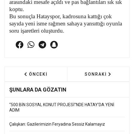
arasındaki mesafe açıldı ve pas bağlantıları sık sık
koptu.
Bu sonuçla Hatayspor, kadrosuna kattığı çok
sayıda yeni isme rağmen sahaya yansıttığı oyunla
soru işaretleri oluşturdu.
ÖNCEKI MAKALE: ŞAHUTOĞLU KARDEŞLER AN
SONRAKI MAKALE: 
ÖNCEKI
SONRAKI
ŞUNLARA DA GÖZATIN
“500 BİN SOSYAL KONUT PROJESİ”NDE HATAY'DA YENİ
ADIM
Çalışkan: Gazilerimizin Feryadına Sessiz Kalamayız