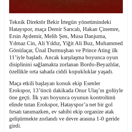
Teknik Direktör Bekir İrtegün yönetimindeki
Hatayspor, maça Demir Sarıcalı, Hakan Çinemre,
Ersin Aydemir, Melih Şen, Musa Danjuma,
Yılmaz Cin, Ali Yıldız, Yiğit Ali Buz, Muhammed
Gönülaçar, Ünal Durmuşhan ve Prince Ating ilk
11’iyle başladı. Ancak karşılaşma boyunca oyun
disiplinini sağlamakta zorlanan Bordo-Beyazlılar,
özellikle orta sahada ciddi kopukluklar yaşadı.
Maça etkili başlayan konuk ekip Esenler
Erokspor, 13’üncü dakikada Onur Ulaş’ın golüyle
öne geçti. İlk yarı boyunca oyunun kontrolünü
elinde tutan Erokspor, Hatayspor’a net bir gol
fırsatı tanımazken, ev sahibi ekip organize atak
geliştirmekte zorlandı ve devre arasına 1-0 geride
girdi.