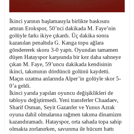
İkinci yarının başlamasıyla birlikte baskısını
artıran Erokspor, 50’nci dakikada M. Faye’nin
golüyle farkı ikiye çıkardı. Üç dakika sonra
kazanılan penaltıda G. Kanga topu ağlara
göndererek skoru 3-0 yaptı. Oyundan tamamen
düşen Hatayspor karşısında bir kez daha sahneye
çıkan M. Faye, 59’uncu dakikada kendisinin
ikinci, takımının dördüncü golünü kaydetti.
Maçın uzatma anlarında Alper’in golüyle skor 5-
0’a geldi.
İkinci yarıda yapılan oyuncu değişiklikleri de
tabloyu değiştirmedi. Yeni transferler Chaadaev,
Sharif Osman, Seyit Gazanfer ve Yunus Azrak
oyuna dahil olmalarına rağmen takıma dinamizm
kazandıramadı. Hatayspor, orta sahada topa sahip
olmakta zorlanırken, savunma ile hücum hattı