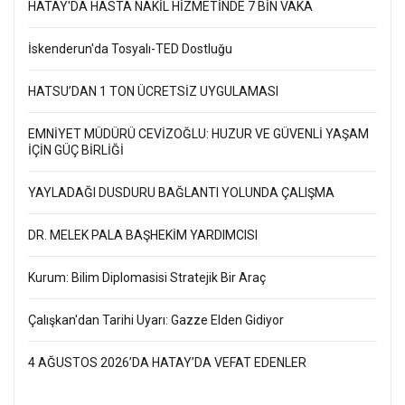
HATAY'DA HASTA NAKİL HİZMETİNDE 7 BİN VAKA
İskenderun'da Tosyalı-TED Dostluğu
HATSU’DAN 1 TON ÜCRETSİZ UYGULAMASI
EMNİYET MÜDÜRÜ CEVİZOĞLU: HUZUR VE GÜVENLİ YAŞAM
İÇİN GÜÇ BİRLİĞİ
YAYLADAĞI DUSDURU BAĞLANTI YOLUNDA ÇALIŞMA
DR. MELEK PALA BAŞHEKİM YARDIMCISI
Kurum: Bilim Diplomasisi Stratejik Bir Araç
Çalışkan'dan Tarihi Uyarı: Gazze Elden Gidiyor
4 AĞUSTOS 2026’DA HATAY’DA VEFAT EDENLER