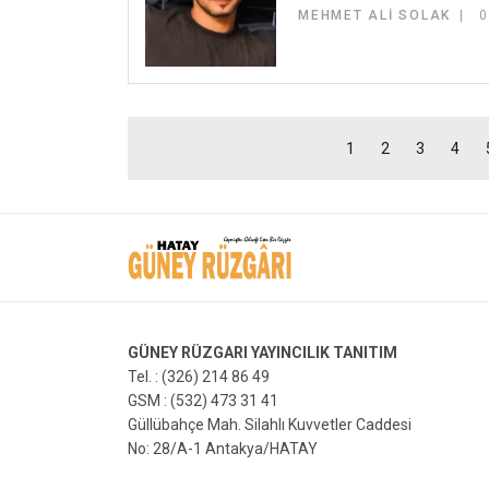
MEHMET ALI SOLAK
0
1
2
3
4
GÜNEY RÜZGARI YAYINCILIK TANITIM
Tel. : (326) 214 86 49
GSM : (532) 473 31 41
Güllübahçe Mah. Silahlı Kuvvetler Caddesi
No: 28/A-1 Antakya/HATAY