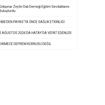
Gökpınar Zeytin Dalı Derneği Eğitim Sevdalılarını
Buluşturdu
HBB'DEN PAYAS’TA ÖNCE SAĞLIK ETKİNLİĞİ
2 AĞUSTOS 2026’DA HATAY’DA VEFAT EDENLER
DİKMECE DEPREM KORKUSU DEĞİL
DENETİMSİZLİK KORKUSU!