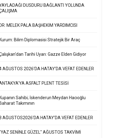
YAYLADAĞI DUSDURU BAĞLANTI YOLUNDA
ÇALIŞMA
DR. MELEK PALA BAŞHEKİM YARDIMCISI
Kurum: Bilim Diplomasisi Stratejik Bir Araç
Çalışkan'dan Tarihi Uyarı: Gazze Elden Gidiyor
4 AĞUSTOS 2026’DA HATAY’DA VEFAT EDENLER
ANTAKYA'YA ASFALT PLENT TESİSİ
Kupanın Sahibi; İskenderun Meydan Hacıoğlu
Baharat Takımının
3 AĞUSTOS2026’DA HATAY’DA VEFAT EDENLER
"YAZ SENİNLE GÜZEL" AĞUSTOS TAKVİMİ