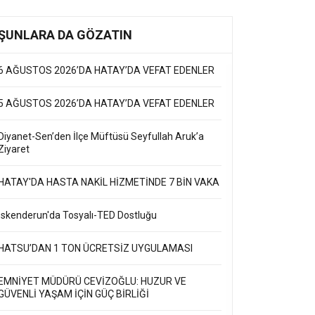
ŞUNLARA DA GÖZATIN
6 AĞUSTOS 2026’DA HATAY’DA VEFAT EDENLER
5 AĞUSTOS 2026’DA HATAY’DA VEFAT EDENLER
Diyanet-Sen’den İlçe Müftüsü Seyfullah Aruk’a
Ziyaret
HATAY'DA HASTA NAKİL HİZMETİNDE 7 BİN VAKA
İskenderun'da Tosyalı-TED Dostluğu
HATSU’DAN 1 TON ÜCRETSİZ UYGULAMASI
EMNİYET MÜDÜRÜ CEVİZOĞLU: HUZUR VE
GÜVENLİ YAŞAM İÇİN GÜÇ BİRLİĞİ