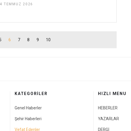
4 TEMMUZ 2026
5
6
7
8
9
10
KATEGORİLER
HIZLI MENU
Genel Haberler
HEBERLER
Şehir Haberleri
YAZARLAR
Vefat Edenler
DERGİ