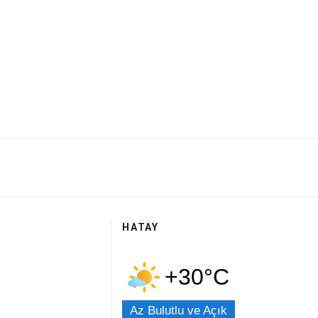
HATAY
+30°C
Az Bulutlu ve Açık