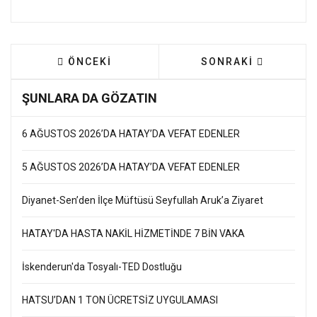
ÖNCEKI MAKALE: GENÇLERE SINAV PROVASI
SONRAKI MAKALE: H
ÖNCEKI
SONRAKI
ŞUNLARA DA GÖZATIN
6 AĞUSTOS 2026’DA HATAY’DA VEFAT EDENLER
5 AĞUSTOS 2026’DA HATAY’DA VEFAT EDENLER
Diyanet-Sen’den İlçe Müftüsü Seyfullah Aruk’a Ziyaret
HATAY'DA HASTA NAKİL HİZMETİNDE 7 BİN VAKA
İskenderun'da Tosyalı-TED Dostluğu
HATSU’DAN 1 TON ÜCRETSİZ UYGULAMASI