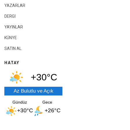
YAZARLAR
DERGİ
YAYINLAR
KÜNYE
SATIN AL
HATAY
+30°C
Az Bulutlu ve Açık
Gündüz
Gece
+30°C
+26°C