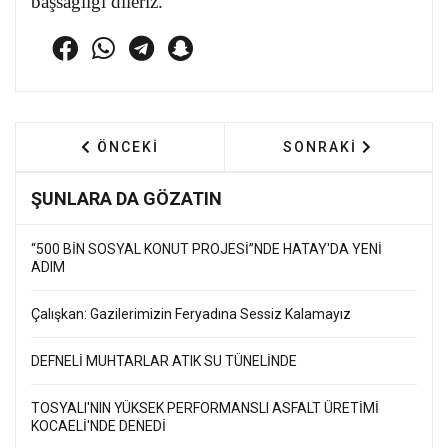
başsağlığı dileriz.
ÖNCEKI MAKALE: 17 MAYIS 2026’DA HATAY’
SONRAKI MAKALE: 1
ÖNCEKI
SONRAKI
ŞUNLARA DA GÖZATIN
“500 BİN SOSYAL KONUT PROJESİ”NDE HATAY'DA YENİ
ADIM
Çalışkan: Gazilerimizin Feryadına Sessiz Kalamayız
DEFNELİ MUHTARLAR ATIK SU TÜNELİNDE
TOSYALI'NIN YÜKSEK PERFORMANSLI ASFALT ÜRETİMİ
KOCAELİ'NDE DENEDİ