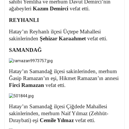
sahibi Yemliha ve merhum Davut Demirci’nin
ağabeyleri
Kazım Demirci
vefat etti.
REYHANLI
Hatay’ın Reyhanlı ilçesi Üçtepe Mahallesi
sakinlerinden
Şehizar Karaahmet
vefat etti.
SAMANDAĞ
Hatay’ın Samandağ ilçesi sakinlerinden, merhum
Ğasip Ramazan’ın eşi, Hikmet Ramazan’ın annesi
Firci Ramazan
vefat etti.
Hatay’ın Samandağ ilçesi Çiğdede Mahallesi
sakinlerinden, merhum Naif Yılmaz (Zehhüt-
Dıraybati) eşi
Cemile Yılmaz
vefat etti.