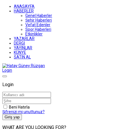
ANASAYFA
HABERLER
Genel Haberler
Şehir Haberleri
Vefat Edenler
Spor Haberleri
Etkinlikler
YAZARLAR
DERGİ
YAYINLAR
KÜNYE
SATIN AL
Login
Login
Beni Hatırla
Şifrenizi mi unuttunuz?
Giriş yap
WHAT ARE YOU LOOKING FOR?