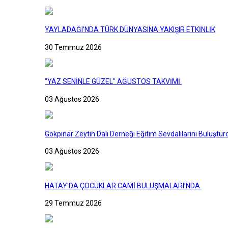
YAYLADAĞI’NDA TÜRK DÜNYASINA YAKIŞIR ETKİNLİK
30 Temmuz 2026
"YAZ SENİNLE GÜZEL" AĞUSTOS TAKVİMİ
03 Ağustos 2026
Gökpınar Zeytin Dalı Derneği Eğitim Sevdalılarını Buluştur
03 Ağustos 2026
HATAY'DA ÇOCUKLAR CAMİ BULUŞMALARI’NDA
29 Temmuz 2026