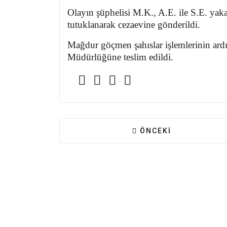
Olayın şüphelisi M.K., A.E. ile S.E. yaka
tutuklanarak cezaevine gönderildi.
Mağdur göçmen şahıslar işlemlerinin ardın
Müdürlüğüne teslim edildi.
ÖNCEKI MAKALE: ÖZGÜ
ÖNCEKI