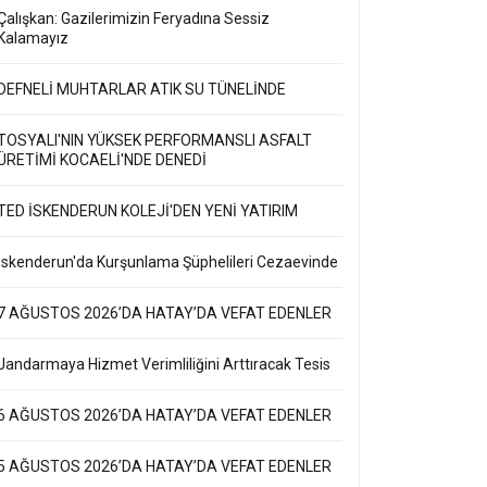
Çalışkan: Gazilerimizin Feryadına Sessiz
Kalamayız
DEFNELİ MUHTARLAR ATIK SU TÜNELİNDE
TOSYALI'NIN YÜKSEK PERFORMANSLI ASFALT
ÜRETİMİ KOCAELİ'NDE DENEDİ
TED İSKENDERUN KOLEJİ'DEN YENİ YATIRIM
İskenderun'da Kurşunlama Şüphelileri Cezaevinde
OLARINI ÇALANLAR TUTUKLANDI
7 AĞUSTOS 2026’DA HATAY’DA VEFAT EDENLER
Jandarmaya Hizmet Verimliliğini Arttıracak Tesis
6 AĞUSTOS 2026’DA HATAY’DA VEFAT EDENLER
5 AĞUSTOS 2026’DA HATAY’DA VEFAT EDENLER