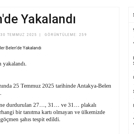
'de Yakalandı
30 TEMMUZ 2025
GÖRÜNTÜLEME: 259
n yakalandı.
mında 25 Temmuz 2025 tarihinde Antakya-Belen
.
rine durdurulan 27…, 31… ve 31… plakalı
erhangi bir tanıtma kartı olmayan ve ülkemizde
göçmen şahıs tespit edildi.