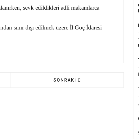
lanırken, sevk edildikleri adli makamlarca
dan sınır dışı edilmek üzere İl Göç İdaresi
N: HER KURULUŞUN HAKKINI VERECEĞIZ
SONRAKI MAKALE: HBB'NIN KABL
SONRAKI