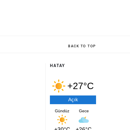
BACK TO TOP
HATAY
+27°C
Açık
Gündüz
Gece
+30°C
+26°C