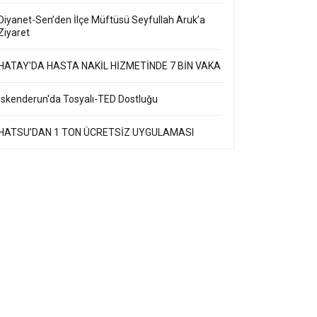
Diyanet-Sen’den İlçe Müftüsü Seyfullah Aruk’a
Ziyaret
HATAY'DA HASTA NAKİL HİZMETİNDE 7 BİN VAKA
İskenderun'da Tosyalı-TED Dostluğu
HATSU’DAN 1 TON ÜCRETSİZ UYGULAMASI