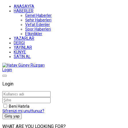
ANASAYFA
HABERLER
Genel Haberler
Şehir Haberleri
Vefat Edenler
Spor Haberleri
Etkinlikler
YAZARLAR
DERGİ
YAYINLAR
KÜNYE
SATIN AL
Login
Login
Beni Hatırla
Şifrenizi mi unuttunuz?
Giriş yap
WHAT ARE YOU LOOKING FOR?