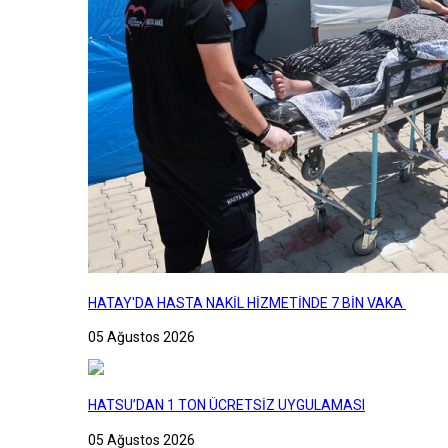
HATAY'DA HASTA NAKİL HİZMETİNDE 7 BİN VAKA
05 Ağustos 2026
HATSU’DAN 1 TON ÜCRETSİZ UYGULAMASI
05 Ağustos 2026