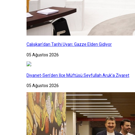
Çalışkan'dan Tarihi Uyarı: Gazze Elden Gidiyor
05 Ağustos 2026
Diyanet-Sen’den İlçe Müftüsü Seyfullah Aruk’a Ziyaret
05 Ağustos 2026