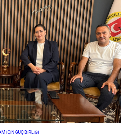
M İÇİN GÜÇ BİRLİĞİ