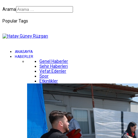
Arama
Popular Tags
ANASAYFA
HABERLER
Genel Haberler
Şehir Haberleri
Vefat Edenler
Spor
Etkinlikler