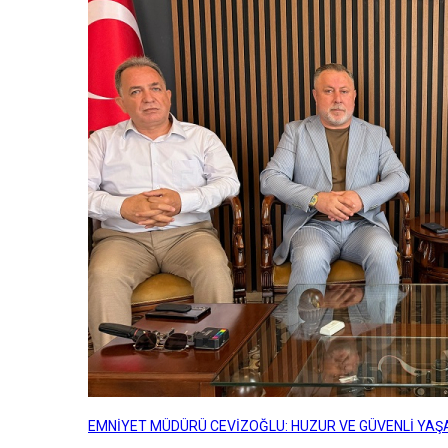
EMNİYET MÜDÜRÜ CEVİZOĞLU: HUZUR VE GÜVENLİ YAŞA