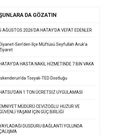
ŞUNLARA DA GÖZATIN
5 AĞUSTOS 2026’DA HATAY’DA VEFAT EDENLER
Diyanet-Sen’den İlçe Müftüsü Seyfullah Aruk’a
Ziyaret
HATAY'DA HASTA NAKİL HİZMETİNDE 7 BİN VAKA
İskenderun'da Tosyalı-TED Dostluğu
HATSU’DAN 1 TON ÜCRETSİZ UYGULAMASI
EMNİYET MÜDÜRÜ CEVİZOĞLU: HUZUR VE
GÜVENLİ YAŞAM İÇİN GÜÇ BİRLİĞİ
YAYLADAĞI DUSDURU BAĞLANTI YOLUNDA
ÇALIŞMA