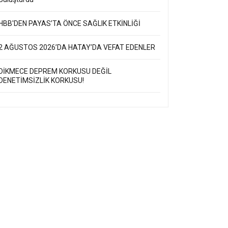
AN VİNÇ UÇURUMA DÜŞTÜ
HBB'DEN PAYAS’TA ÖNCE SAĞLIK ETKİNLİĞİ
2 AĞUSTOS 2026’DA HATAY’DA VEFAT EDENLER
DİKMECE DEPREM KORKUSU DEĞİL
DENETİMSİZLİK KORKUSU!
GENÇ GİRİŞİMCİLERDEN (JCI) VEFALI DAVRANIŞ