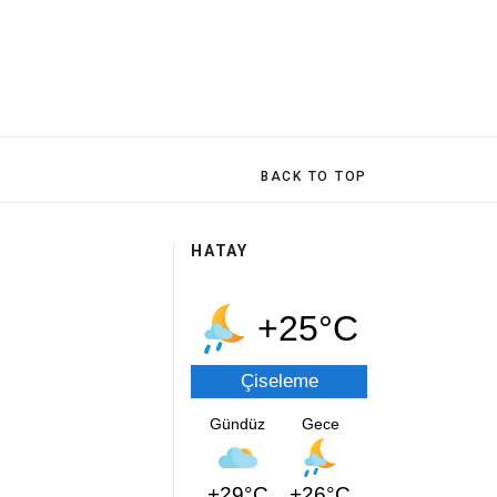
BACK TO TOP
HATAY
+25°C
Çiseleme
Gündüz
Gece
+29°C
+26°C