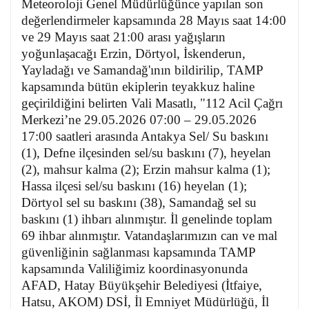
Meteoroloji Genel Müdürlüğünce yapılan son
değerlendirmeler kapsamında 28 Mayıs saat 14:00
ve 29 Mayıs saat 21:00 arası yağışların
yoğunlaşacağı Erzin, Dörtyol, İskenderun,
Yayladağı ve Samandağ'ının bildirilip, TAMP
kapsamında bütün ekiplerin teyakkuz haline
geçirildiğini belirten Vali Masatlı, "
112 Acil Çağrı
Merkezi’ne 29.05.2026 07:00 – 29.05.2026
17:00 saatleri arasında Antakya Sel/ Su baskını
(1), Defne ilçesinden sel/su baskını (7), heyelan
(2), mahsur kalma (2); Erzin mahsur kalma (1);
Hassa ilçesi sel/su baskını (16) heyelan (1);
Dörtyol sel su baskını (38), Samandağ sel su
baskını (1) ihbarı alınmıştır. İl genelinde toplam
69 ihbar alınmıştır.
Vatandaşlarımızın can ve mal
güvenliğinin sağlanması kapsamında TAMP
kapsamında Valiliğimiz koordinasyonunda
AFAD, Hatay Büyükşehir Belediyesi (İtfaiye,
Hatsu, AKOM) DSİ, İl Emniyet Müdürlüğü, İl