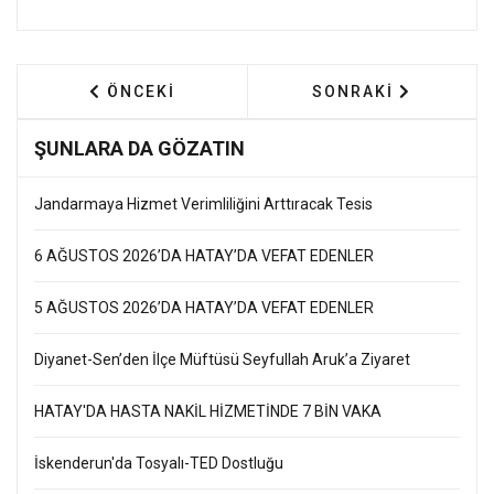
ÖNCEKI MAKALE: HATAY’DA ĞADİR HUM BAYR
SONRAKI MAKALE: 
ÖNCEKI
SONRAKI
ŞUNLARA DA GÖZATIN
Jandarmaya Hizmet Verimliliğini Arttıracak Tesis
6 AĞUSTOS 2026’DA HATAY’DA VEFAT EDENLER
5 AĞUSTOS 2026’DA HATAY’DA VEFAT EDENLER
Diyanet-Sen’den İlçe Müftüsü Seyfullah Aruk’a Ziyaret
HATAY'DA HASTA NAKİL HİZMETİNDE 7 BİN VAKA
İskenderun'da Tosyalı-TED Dostluğu